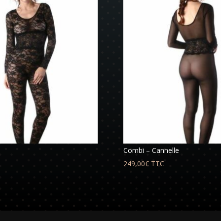
Combi – Cannelle
249,00
€
TTC