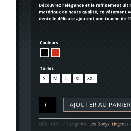
Découvrez l’élégance et le raffinement ult
matériaux de haute qualité, ce vêtement v
dentelle délicate ajoutent une touche de f
Couleurs
Tailles
S
M
L
XL
XXL
quantité
AJOUTER AU PANIER
de
Combi
-
UGS :
10281
Catégories :
Les Bodys
,
Lingeries
Petra