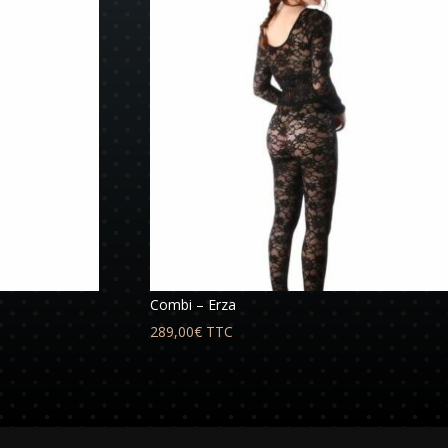
Combi – Erza
289,00
€
TTC