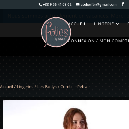
+33 9 56 41 08 02
atelierfbr@gmail.com
Nous sommes actuellement en vacances. Merci p
ACCUEIL
LINGERIE
CONNEXION / MON COMPT
Accueil
/
Lingeries
/
Les Bodys
/ Combi – Petra