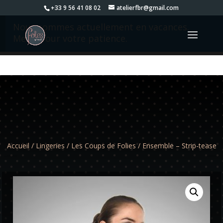
+33 9 56 41 08 02
atelierfbr@gmail.com
Nous sommes actuellement en vacances.
Merci pour votre patience.
Accueil
/
Lingeries
/
Les Coups de Folies
/ Ensemble – Strip-tease