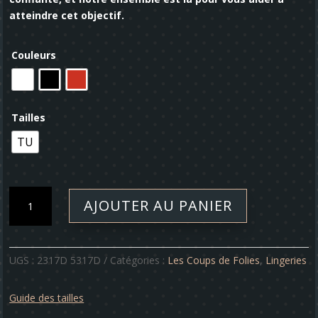
atteindre cet objectif.
Couleurs
Tailles
TU
quantité
AJOUTER AU PANIER
de
Ensemble
-
Strip-
UGS :
2317D 5317D
Catégories :
Les Coups de Folies
,
Lingeries
tease
Guide des tailles