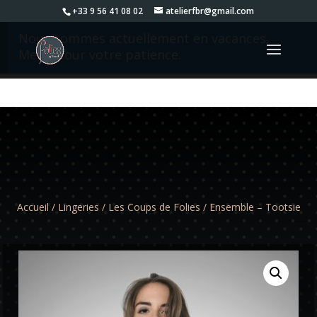
+33 9 56 41 08 02
atelierfbr@gmail.com
Nous sommes actuellement en vacances.
Merci pour votre patience.
Accueil
/
Lingeries
/
Les Coups de Folies
/ Ensemble – Tootsie