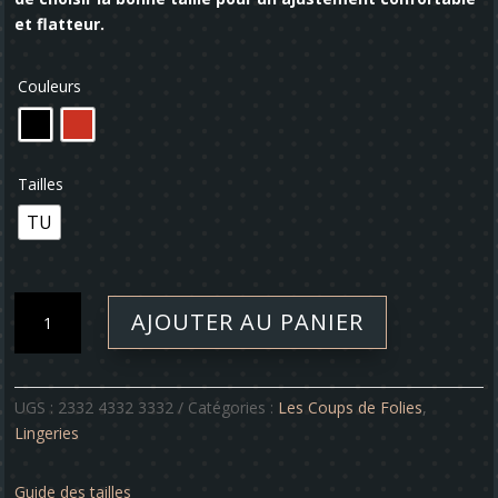
et flatteur.
Couleurs
Tailles
TU
quantité
AJOUTER AU PANIER
de
Ensemble
-
Tootsie
UGS :
2332 4332 3332
Catégories :
Les Coups de Folies
,
Lingeries
Guide des tailles