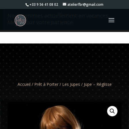
+33 9 56 41 08 02
atelierfbr@gmail.com
Nous sommes actuellement en vacances.
Merci pour votre patience.
Accueil
/
Prêt à Porter
/
Les Jupes
/ Jupe – Réglisse