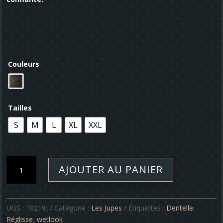
Couleurs
Tailles
S
M
L
XL
XXL
quantité
AJOUTER AU PANIER
de
Jupe
-
Réglisse
UGS :
10219J
Catégorie :
Les Jupes
Étiquettes :
Dentelle
,
Réglisse
,
wetlook