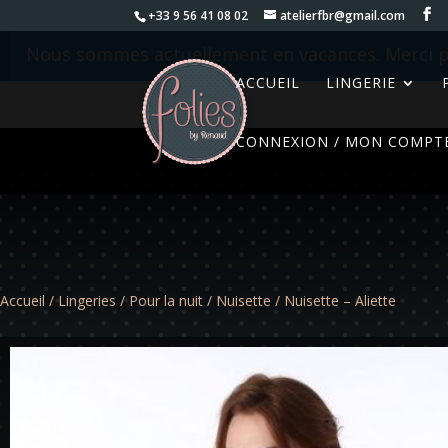
+33 9 56 41 08 02
atelierfbr@gmail.com
Nous sommes actuellement en vacances. Merci p
ACCUEIL
LINGERIE
CONNEXION / MON COMPT
Accueil
/
Lingeries
/
Pour la nuit
/
Nuisette
/ Nuisette – Aliette