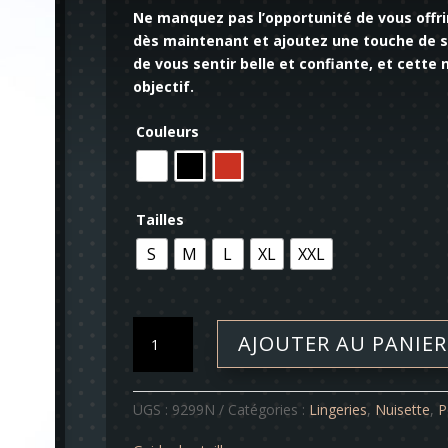
Ne manquez pas l’opportunité de vous offr
dès maintenant et ajoutez une touche de so
de vous sentir belle et confiante, et cette 
objectif.
Couleurs
Tailles
S
M
L
XL
XXL
quantité
AJOUTER AU PANIER
de
Nuisette
-
UGS :
9299N
Catégories :
Lingeries
,
Nuisette
,
P
Aliette