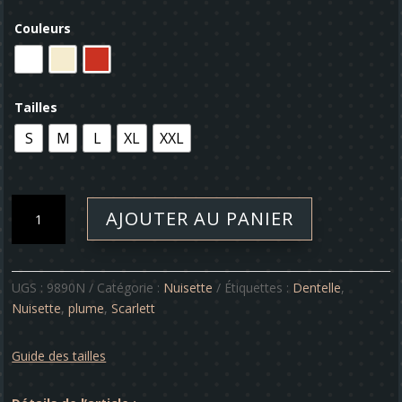
Couleurs
Tailles
S
M
L
XL
XXL
quantité
AJOUTER AU PANIER
de
Nuisette
-
Scarlett
UGS :
9890N
Catégorie :
Nuisette
Étiquettes :
Dentelle
,
Nuisette
,
plume
,
Scarlett
Guide des tailles