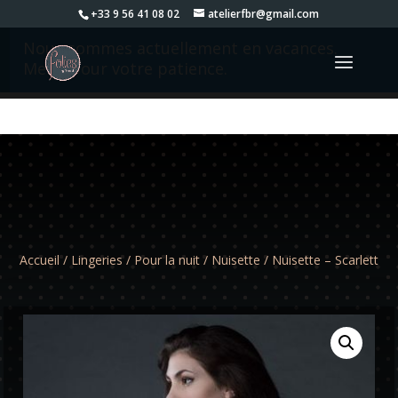
+33 9 56 41 08 02
atelierfbr@gmail.com
Nous sommes actuellement en vacances.
Merci pour votre patience.
Accueil
/
Lingeries
/
Pour la nuit
/
Nuisette
/ Nuisette – Scarlett