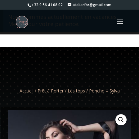
+33 9 56 41 08 02
atelierfbr@gmail.com
Nous sommes actuellement en vacances.
Merci pour votre patience.
Accueil
/
Prêt à Porter
/
Les tops
/ Poncho – Sylva