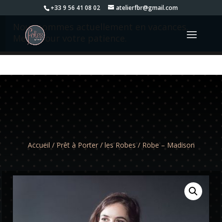
+33 9 56 41 08 02
atelierfbr@gmail.com
Nous sommes actuellement en vacances.
Merci pour votre patience.
Accueil
/
Prêt à Porter
/
les Robes
/ Robe – Madison