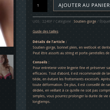
quantité
AJOUTER AU PANIER
de
Soutien-
gorge
UGS :
2240P
Catégorie :
Soutien-gorge
Étique
-
April
Guide des tailles
Détails de l’article :
Soutien-gorge, bonnet plein, en wetlook et dente
Peut être assorti au string et porte-jarretelles de 
Conseils :
Pour entretenir votre lingerie fine et préserver s
efficaces. Tout d’abord, il est recommandé de lav
tiède, en évitant les frottements excessifs. Après 
toute déformation. De plus, il est conseillé de ra
dédiée, en veillant à ce qu’elle ne soit pas comp
simples, vous pourrez prolonger la durée de vie d
longtemps.