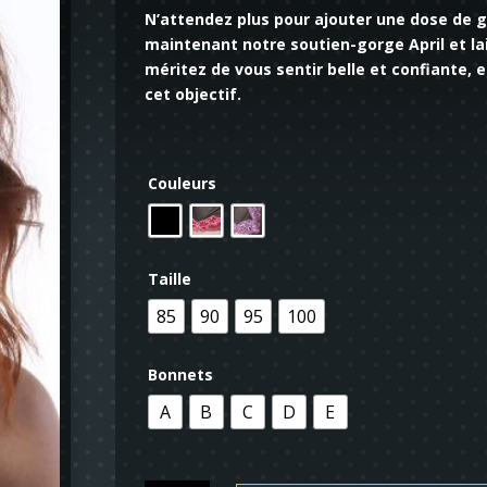
N’attendez plus pour ajouter une dose de 
maintenant notre soutien-gorge April et la
méritez de vous sentir belle et confiante, 
cet objectif.
Couleurs
Taille
85
90
95
100
Bonnets
A
B
C
D
E