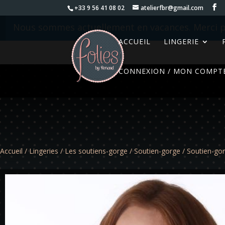
+33 9 56 41 08 02
atelierfbr@gmail.com
Nous sommes actuellement en vacances. Merci p
ACCUEIL
LINGERIE
CONNEXION / MON COMPT
Accueil
/
Lingeries
/
Les soutiens-gorge
/
Soutien-gorge
/ Soutien-gor