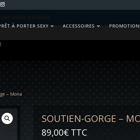
our votre patience.
PRÊT À PORTER SEXY
ACCESSOIRES
PROMOTION
E
rge – Mona
SOUTIEN-GORGE – M
89,00
€
TTC