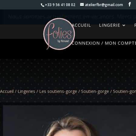
+33 9 56 41 08 02
atelierfbr@gmail.com
Nous sommes actuellement en vacances. Merci p
ACCUEIL
LINGERIE
CONNEXION / MON COMPT
Accueil
/
Lingeries
/
Les soutiens-gorge
/
Soutien-gorge
/ Soutien-go