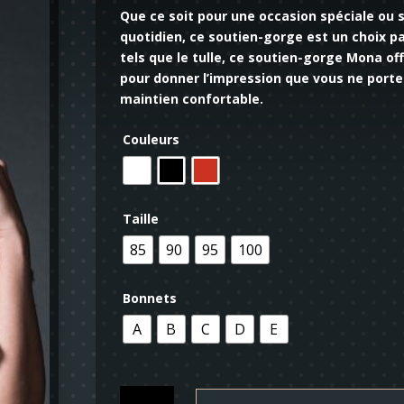
Que ce soit pour une occasion spéciale ou 
quotidien, ce soutien-gorge est un choix pa
tels que le tulle, ce soutien-gorge Mona of
pour donner l’impression que vous ne portez
maintien confortable.
Couleurs
Taille
85
90
95
100
Bonnets
A
B
C
D
E
quantité