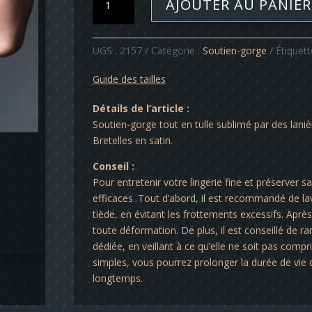
AJOUTER AU PANIER
de
Soutien-
gorge
UGS :
2157
Catégorie :
Soutien-gorge
Étiquett
-
Mona
Guide des tailles
Détails de l’article :
Soutien-gorge tout en tulle sublimé par des laniè
Bretelles en satin.
Conseil :
Pour entretenir votre lingerie fine et préserver s
efficaces. Tout d’abord, il est recommandé de lav
tiède, en évitant les frottements excessifs. Après 
toute déformation. De plus, il est conseillé de ra
dédiée, en veillant à ce qu’elle ne soit pas comp
simples, vous pourrez prolonger la durée de vie d
longtemps.