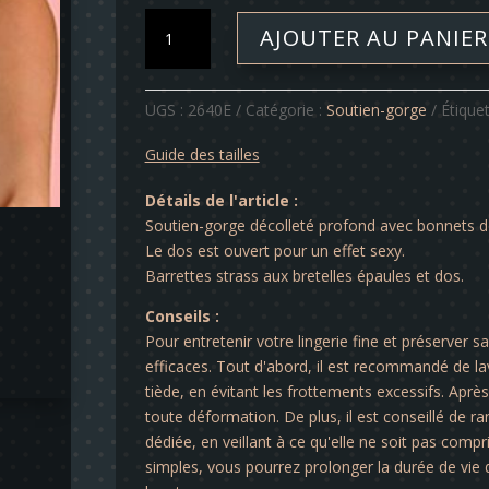
quantité
AJOUTER AU PANIER
de
Soutien-
gorge
UGS :
2640E
Catégorie :
Soutien-gorge
Étiquet
-
Olivia
Guide des tailles
Détails de l'article :
Soutien-gorge décolleté profond avec bonnets do
Le dos est ouvert pour un effet sexy.
Barrettes strass aux bretelles épaules et dos.
Conseils :
Pour entretenir votre lingerie fine et préserver s
efficaces. Tout d'abord, il est recommandé de lav
tiède, en évitant les frottements excessifs. Après 
toute déformation. De plus, il est conseillé de ra
dédiée, en veillant à ce qu'elle ne soit pas comp
simples, vous pourrez prolonger la durée de vie d