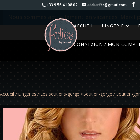
+33 9 56 41 08 02
atelierfbr@gmail.com
Nous sommes actuellement en vacances. Merci p
ACCUEIL
LINGERIE
CONNEXION / MON COMPT
Accueil
/
Lingeries
/
Les soutiens-gorge
/
Soutien-gorge
/ Soutien-gor