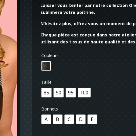
Laisser vous tenter par notre collection Oli
sublimera votre poitrine.
N’hésitez plus, offrez vous un moment de pl
Chaque pièce est conçue dans notre atelier
utilisant des tissus de haute qualité et de
Couleurs
Taille
85
90
95
100
Bonnets
A
B
C
D
E