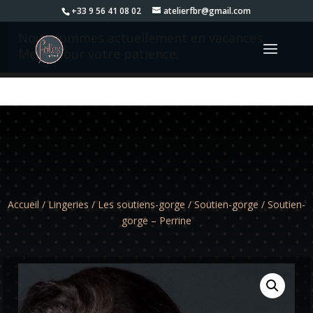
+33 9 56 41 08 02
atelierfbr@gmail.com
Nous sommes actuellement en vacances.
Merci pour votre patience.
Accueil
/
Lingeries
/
Les soutiens-gorge
/
Soutien-gorge
/ Soutien-
gorge – Perrine