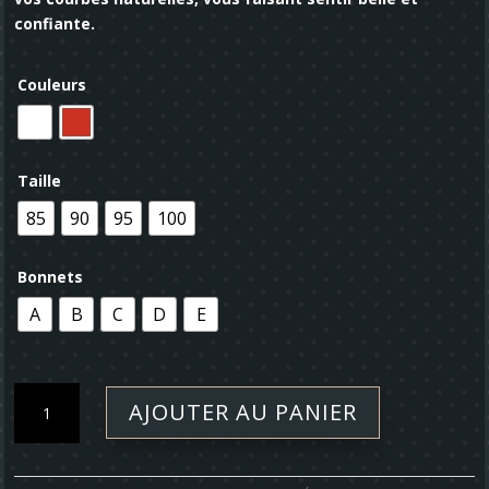
confiante.
Couleurs
Taille
85
90
95
100
Bonnets
A
B
C
D
E
quantité
AJOUTER AU PANIER
de
Soutien-
gorge