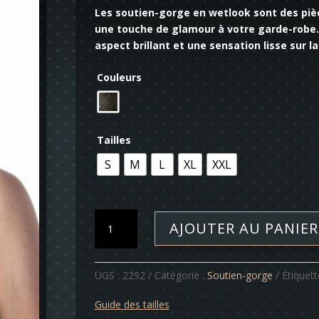
Les soutien-gorge en wetlook sont des pièc
une touche de glamour à votre garde-robe. F
aspect brillant et une sensation lisse sur l
Couleurs
Tailles
S
M
L
XL
XXL
quantité
AJOUTER AU PANIER
de
Soutien-
gorge
UGS :
2292
Catégorie :
Soutien-gorge
Étiquett
-
Zakia
Guide des tailles