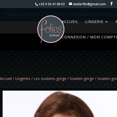
+33 9 56 41 08 02
atelierfbr@gmail.com
Nous sommes actuellement en vacances. Merci p
ACCUEIL
LINGERIE
CONNEXION / MON COMPT
Accueil
/
Lingeries
/
Les soutiens-gorge
/
Soutien-gorge
/ Soutien-gor