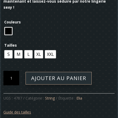
maintenant et laissez-vous séduire par notre lingerie
sexy !
Couleurs
Tailles
S
M
L
XL
XXL
quantité
AJOUTER AU PANIER
de
String
-
Elia
UGS :
4787
Catégorie :
String
Étiquette :
Elia
Guide des tailles