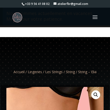
+33 9 56 41 08 02
atelierfbr@gmail.com
Nous sommes actuellement en vacances.
Merci pour votre patience.
Accueil
/
Lingeries
/
Les Strings
/
String
/ String – Elia