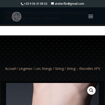
+33 9 56 41 08 02
atelierfbr@gmail.com
Nous sommes actuellement en vacances.
Merci pour votre patience.
Accueil
/
Lingeries
/
Les Strings
/
String
/ String – Etincelles N°V