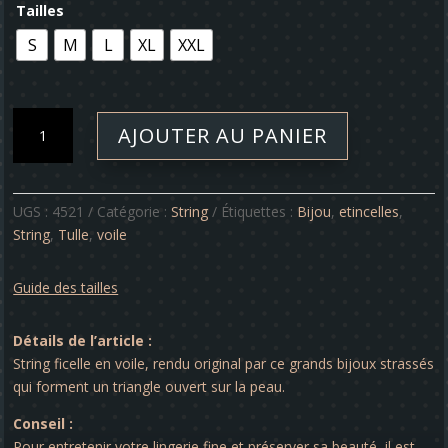
Tailles
S
M
L
XL
XXL
quantité
AJOUTER AU PANIER
de
String
-
Etincelles
UGS :
4521
Catégorie :
String
Étiquettes :
Bijou
,
etincelles
,
N°V
String
,
Tulle
,
voile
Guide des tailles
Détails de l’article :
String ficelle en voile, rendu original par ce grands bijoux strassés
qui forment un triangle ouvert sur la peau.
Conseil :
Pour entretenir votre lingerie fine et préserver sa beauté, il est