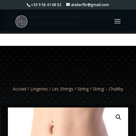
+33 9 56 41 08 02
atelierfbr@gmail.com
Nous sommes actuellement en vacances.
Merci pour votre patience.
Accueil
/
Lingeries
/
Les Strings
/
String
/ String – Chubby