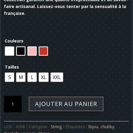
faire artisanal. Laissez-vous tenter par la sensualité à la
française.
Couleurs
Tailles
S
M
L
XL
XXL
quantité
AJOUTER AU PANIER
de
String
-
Chubby
UGS :
4268
Catégorie :
String
Étiquettes :
Bijou
,
chubby
,