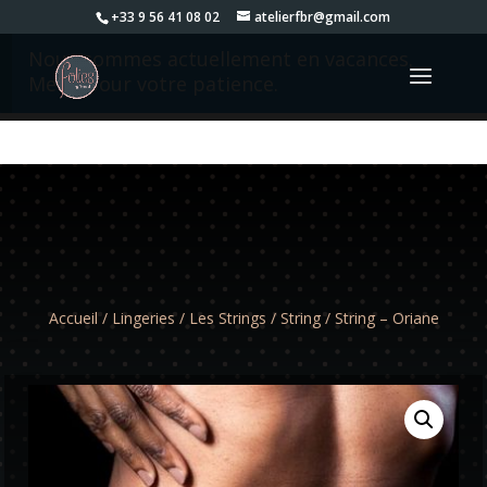
+33 9 56 41 08 02
atelierfbr@gmail.com
Nous sommes actuellement en vacances.
Merci pour votre patience.
Accueil
/
Lingeries
/
Les Strings
/
String
/ String – Oriane