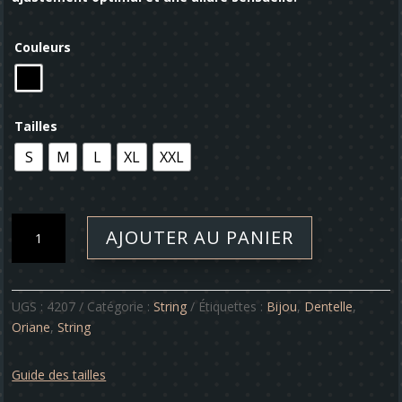
Couleurs
Tailles
S
M
L
XL
XXL
quantité
AJOUTER AU PANIER
de
String
-
Oriane
UGS :
4207
Catégorie :
String
Étiquettes :
Bijou
,
Dentelle
,
Oriane
,
String
Guide des tailles