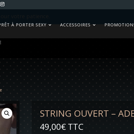
our votre patience.
PRÊT À PORTER SEXY
ACCESSOIRES
PROMOTION
E
ne
STRING OUVERT – AD
49,00
€
TTC