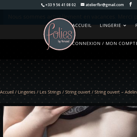
+33 9 56 41 08 02
atelierfbr@gmail.com
Nous sommes actuellement en vacances. Merci p
ACCUEIL
LINGERIE
CONNEXION / MON COMPT
Accueil
/
Lingeries
/
Les Strings
/
String ouvert
/ String ouvert – Adeli