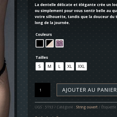
La dentelle délicate et élégante crée un lo
ou simplement pour vous sentir belle au qu
votre silhouette, tandis que la douceur du 
long de la journée.
Couleurs
Tailles
S
M
L
XL
XXL
quantité
AJOUTER AU PANIER
de
String
ouvert
UGS :
5193
Catégorie :
String ouvert
Étiquette
-
Adeline