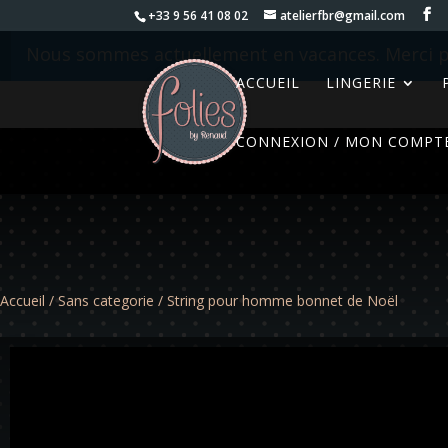
+33 9 56 41 08 02
atelierfbr@gmail.com
Nous sommes actuellement en vacances. Merci p
ACCUEIL
LINGERIE
CONNEXION / MON COMPT
Accueil
/
Sans categorie
/ String pour homme bonnet de Noël