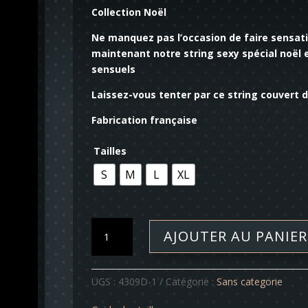
Collection Noël
Ne manquez pas l’occasion de faire sensat
maintenant notre string sexy spécial noël
sensuels
Laissez-vous tenter par ce string couvert d
Fabrication française
Tailles
S
M
L
XL
quantité
AJOUTER AU PANIER
de
String
pour
UGS :
4309D-1
Catégorie :
Sans categorie
homme
bonnet