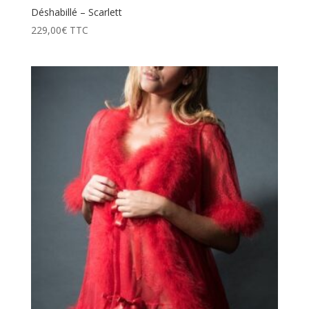
Déshabillé – Scarlett
229,00
€
TTC