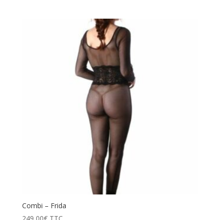
Combi – Frida
249,00
€
TTC