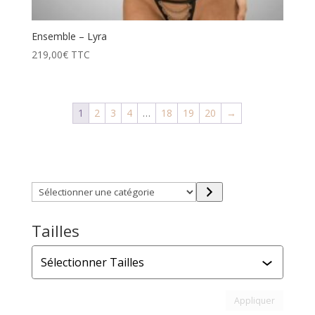
Ensemble – Lyra
219,00
€
TTC
1
2
3
4
…
18
19
20
→
Trouver directement ce que vous désirez en utilisant
ces filtres :
Sélectionner
une
catégorie
Tailles
Tailles
Appliquer l
Appliquer