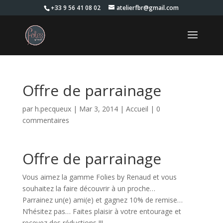
+33 9 56 41 08 02
atelierfbr@gmail.com
Offre de parrainage
par
h.pecqueux
|
Mar 3, 2014
|
Accueil
|
0
commentaires
Offre de parrainage
Vous aimez la gamme Folies by Renaud et vous
souhaitez la faire découvrir à un proche…
Parrainez un(e) ami(e) et gagnez 10% de remise…
N’hésitez pas… Faites plaisir à votre entourage et
recevez des réductions !!!