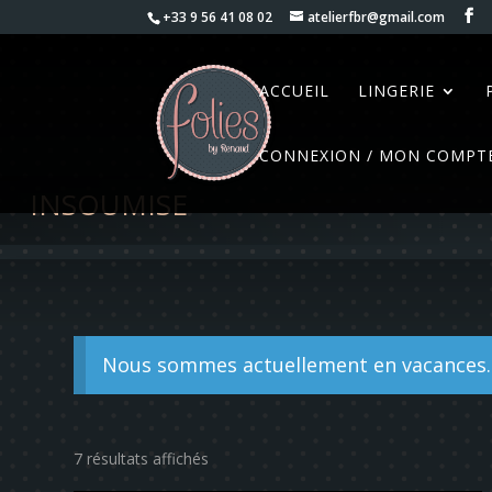
+33 9 56 41 08 02
atelierfbr@gmail.com
ACCUEIL
LINGERIE
CONNEXION / MON COMPT
INSOUMISE
Nous sommes actuellement en vacances. 
Trié
7 résultats affichés
par