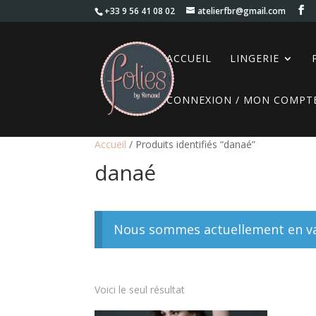
+33 9 56 41 08 02
atelierfbr@gmail.com
ACCUEIL
LINGERIE
CONNEXION / MON COMPT
Accueil
/ Produits identifiés “danaé”
danaé
Nous sommes actuellement en vac
Voici le seul résultat