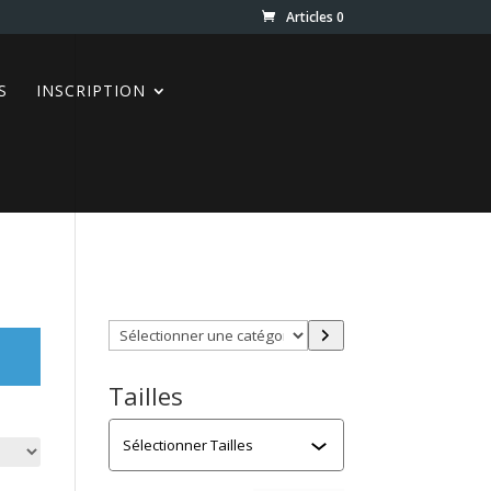
Articles 0
S
INSCRIPTION
Trouver directement ce que
vous désirez en utilisant ces
filtres :
Sélectionner
une
catégorie
Tailles
Tailles