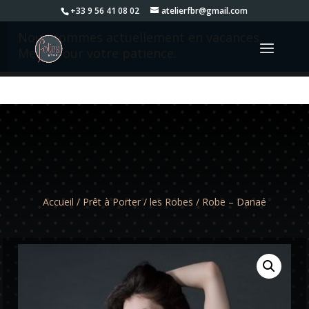
+33 9 56 41 08 02
atelierfbr@gmail.com
Nous sommes actuellement en vacances.
Merci pour votre patience.
Accueil
/
Prêt à Porter
/
les Robes
/ Robe – Danaé