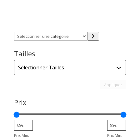
Trouver directement ce que vous désirez en utilisant
ces filtres :
Sélectionner
une
catégorie
Tailles
Tailles
Appliquer l
Appliquer
Prix
Prix Min.
Prix Min.