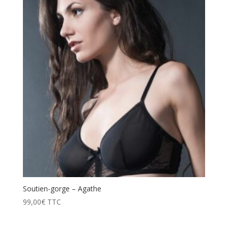
prix
décroissant
Soutien-gorge – Agathe
99,00
€
TTC