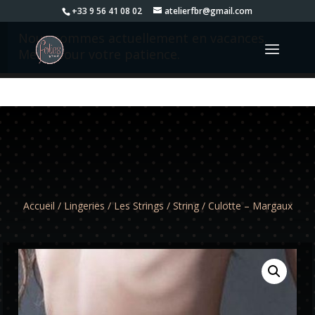
+33 9 56 41 08 02
atelierfbr@gmail.com
Nous sommes actuellement en vacances.
Merci pour votre patience.
Accueil
/
Lingeries
/
Les Strings
/
String
/ Culotte – Margaux