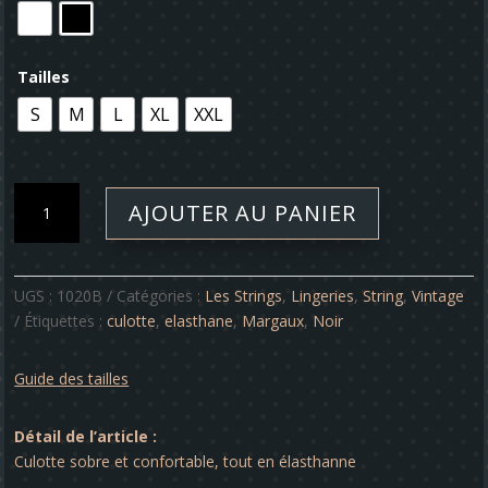
Tailles
S
M
L
XL
XXL
quantité
AJOUTER AU PANIER
de
Culotte
-
Margaux
UGS :
1020B
Catégories :
Les Strings
,
Lingeries
,
String
,
Vintage
Étiquettes :
culotte
,
elasthane
,
Margaux
,
Noir
Guide des tailles
Détail de l’article :
Culotte sobre et confortable, tout en élasthanne