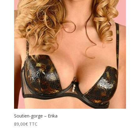
prix
décroissant
Soutien-gorge – Erika
89,00
€
TTC