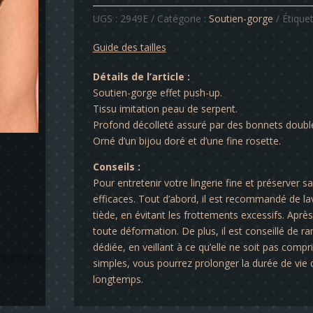
gorge
UGS :
2949E
Catégorie :
Soutien-gorge
Étiquet
-
Erika
Guide des tailles
Détails de l’article :
Soutien-gorge effet push-up.
Tissu imitation peau de serpent.
Profond décolleté assuré par des bonnets doub
Orné d’un bijou doré et d’une fine rosette.
Conseils :
Pour entretenir votre lingerie fine et préserver s
efficaces. Tout d’abord, il est recommandé de lav
tiède, en évitant les frottements excessifs. Après 
toute déformation. De plus, il est conseillé de ra
dédiée, en veillant à ce qu’elle ne soit pas comp
simples, vous pourrez prolonger la durée de vie d
longtemps.