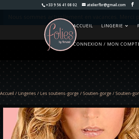
+33 9 56 41 08 02
atelierfbr@gmail.com
Nous sommes actuellement en vacances. Merci p
ACCUEIL
LINGERIE
CONNEXION / MON COMPT
Accueil
/
Lingeries
/
Les soutiens-gorge
/
Soutien-gorge
/ Soutien-gor