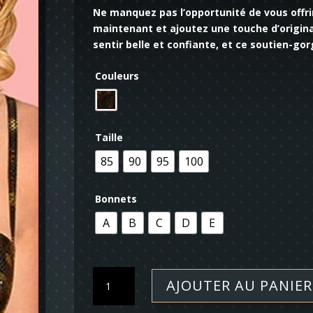
Ne manquez pas l’opportunité de vous offr
maintenant et ajoutez une touche d’original
sentir belle et confiante, et ce soutien-gor
Couleurs
Taille
85
90
95
100
Bonnets
A
B
C
D
E
quantité
AJOUTER AU PANIER
de
Soutien-