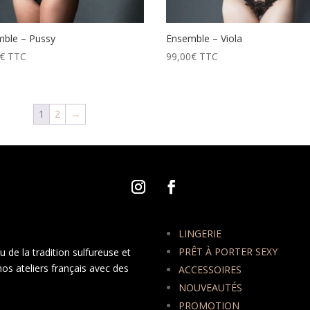
ble – Pussy
Ensemble – Viola
€
TTC
99,00
€
TTC
1
2
→
LINGERIE
PRÊT À PORTER SEXY
 de la tradition sulfureuse et
nos ateliers français avec des
ACCESSOIRES
NOUVEAUTÉS
PROMOTION