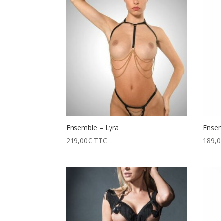
prix
décroissant
Ensemble – Lyra
Ensem
219,00
€
TTC
189,0