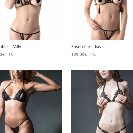
ble – Milly
Ensemble – Isis
0
€
TTC
109,00
€
TTC