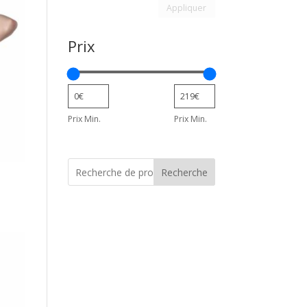
Appliquer le filtre d’attribu
Appliquer
Prix
Prix Min.
Prix Min.
Recherche