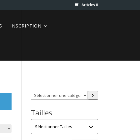
Articles 0
S
INSCRIPTION
Trouver directement ce que
vous désirez en utilisant ces
filtres :
Sélectionner
une
catégorie
Tailles
Tailles