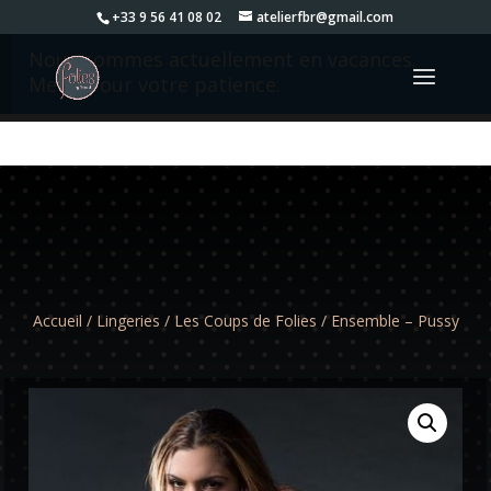
+33 9 56 41 08 02
atelierfbr@gmail.com
Nous sommes actuellement en vacances.
Merci pour votre patience.
Accueil
/
Lingeries
/
Les Coups de Folies
/ Ensemble – Pussy