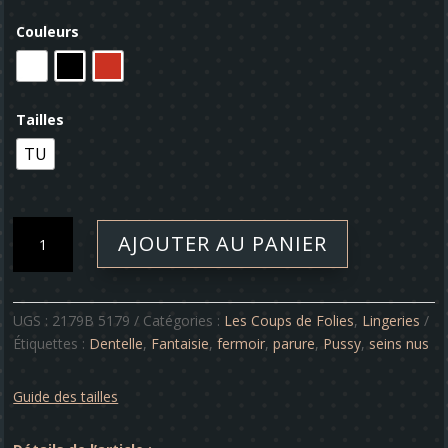
Couleurs
Tailles
TU
quantité
AJOUTER AU PANIER
de
Ensemble
-
Pussy
UGS :
2179B 5179
Catégories :
Les Coups de Folies
,
Lingeries
Étiquettes :
Dentelle
,
Fantaisie
,
fermoir
,
parure
,
Pussy
,
seins nus
Guide des tailles