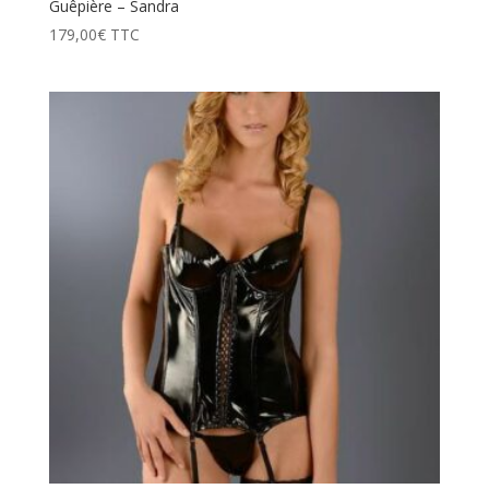
Guêpière – Sandra
179,00
€
TTC