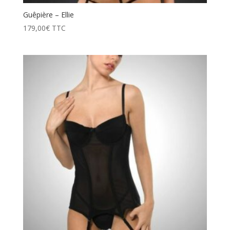
Guêpière – Ellie
179,00
€
TTC