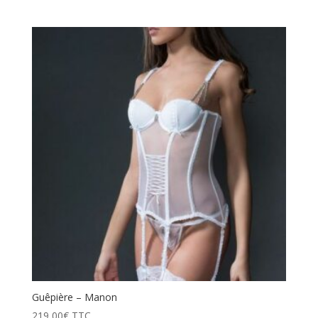
Guêpière – Manon
219,00
€
TTC