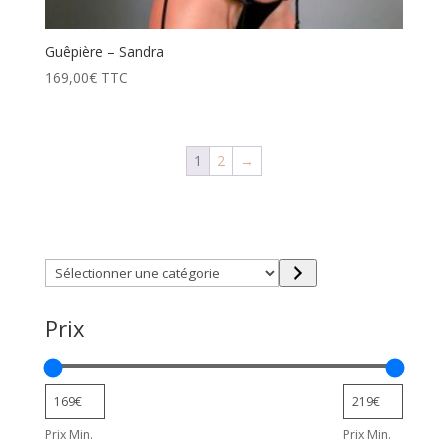
Guêpière – Sandra
169,00
€
TTC
1
2
→
Trouver directement ce que vous désirez en utilisant
ces filtres :
Sélectionner
une
catégorie
Prix
Prix Min.
Prix Min.