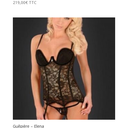
219,00
€
TTC
Guêpière – Elena