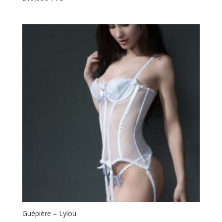
Guépière – Lylou