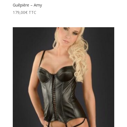
Guêpière – Amy
179,00
€
TTC