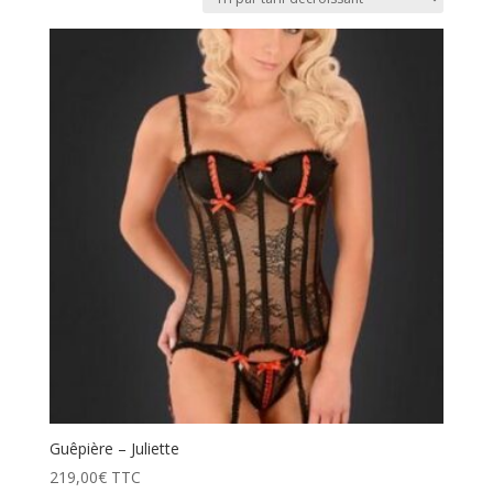
prix
décroissant
Guêpière – Juliette
219,00
€
TTC