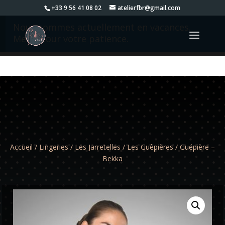
+33 9 56 41 08 02
atelierfbr@gmail.com
Nous sommes actuellement en vacances.
Merci pour votre patience.
Accueil
/
Lingeries
/
Les Jarretelles
/
Les Guêpières
/ Guépière –
Bekka