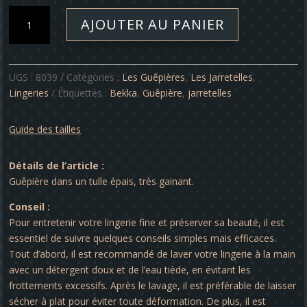
quantité
AJOUTER AU PANIER
de
Guépière
-
Bekka
UGS :
8039
Catégories :
Les Guêpières
,
Les Jarretelles
,
Lingeries
Étiquettes :
Bekka
,
Guêpière
,
jarretelles
Guide des tailles
Détails de l’article :
Guêpière dans un tulle épais, très gainant.
Conseil :
Pour entretenir votre lingerie fine et préserver sa beauté, il est
essentiel de suivre quelques conseils simples mais efficaces.
Tout d’abord, il est recommandé de laver votre lingerie à la main
avec un détergent doux et de l’eau tiède, en évitant les
frottements excessifs. Après le lavage, il est préférable de laisser
sécher à plat pour éviter toute déformation. De plus, il est