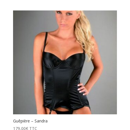
Guêpière – Sandra
179,00
€
TTC