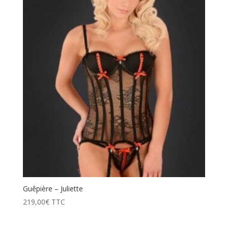
prix
décroissant
Guêpière – Juliette
219,00
€
TTC