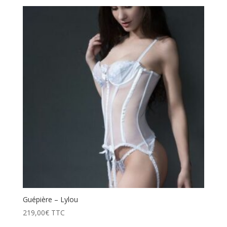
Guépière – Lylou
219,00
€
TTC