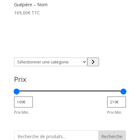
Guépière – Norri
169,00
€
TTC
Trouver directement ce que vous désirez en utilisant
ces filtres :
Sélectionner
une
catégorie
Prix
Prix Min.
Prix Min.
Recherche