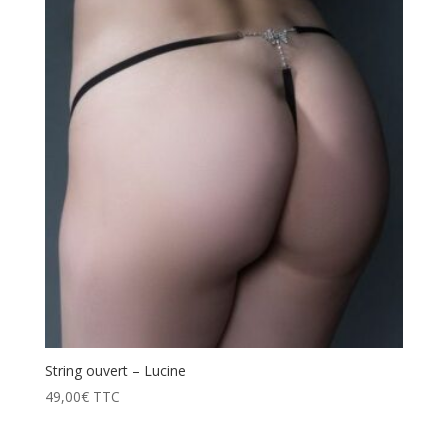
prix
décroissant
String ouvert – Lucine
49,00
€
TTC