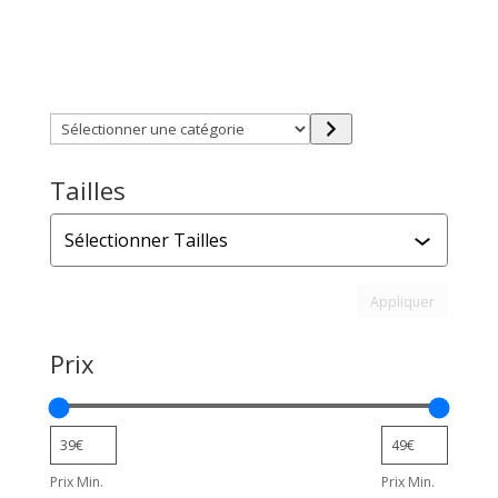
Trouver directement ce que vous désirez en utilisant
ces filtres :
Sélectionner
une
catégorie
Tailles
Tailles
Appliquer l
Appliquer
Prix
Prix Min.
Prix Min.