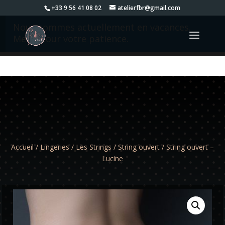
+33 9 56 41 08 02
atelierfbr@gmail.com
Nous sommes actuellement en vacances.
Merci pour votre patience.
Accueil
/
Lingeries
/
Les Strings
/
String ouvert
/ String ouvert –
Lucine