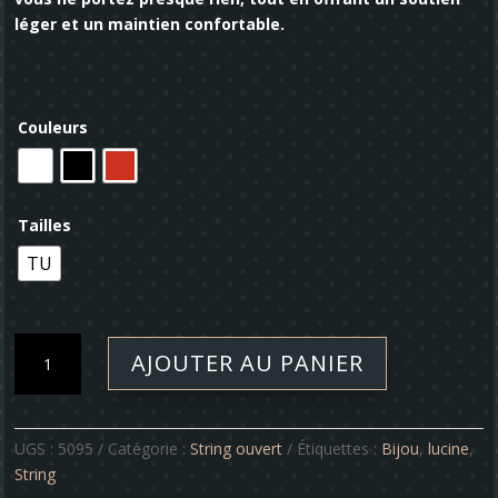
léger et un maintien confortable.
Couleurs
Tailles
TU
quantité
AJOUTER AU PANIER
de
String
ouvert
-
UGS :
5095
Catégorie :
String ouvert
Étiquettes :
Bijou
,
lucine
,
Lucine
String