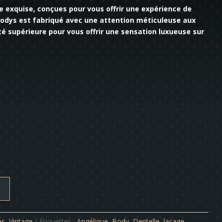
 exquise, conçues pour vous offrir une expérience de
bodys est fabriqué avec une attention méticuleuse aux
ité supérieure pour vous offrir une sensation luxueuse sur
es
,
Vintage
Étiquettes :
Angélique
,
Body
,
Dentelle
,
laçage