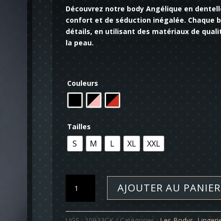
Découvrez notre body Angélique en dentelle
confort et de séduction inégalée. Chaque 
détails, en utilisant des matériaux de qual
la peau.
Couleurs
Tailles
S
M
L
XL
XXL
quantité
AJOUTER AU PANIER
de
Body
-
UGS :
10933CK
Catégories :
Les Bodys
,
Lingeri