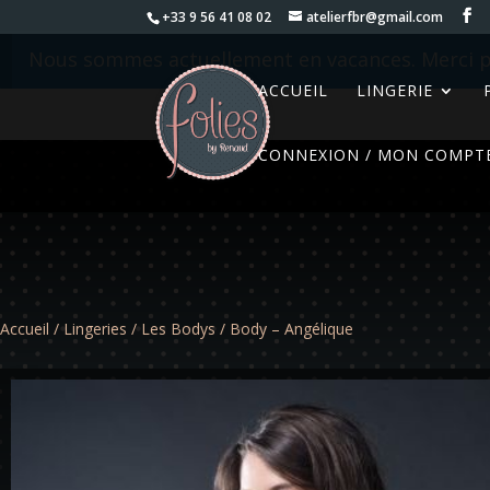
+33 9 56 41 08 02
atelierfbr@gmail.com
Nous sommes actuellement en vacances. Merci p
ACCUEIL
LINGERIE
CONNEXION / MON COMPT
Accueil
/
Lingeries
/
Les Bodys
/ Body – Angélique