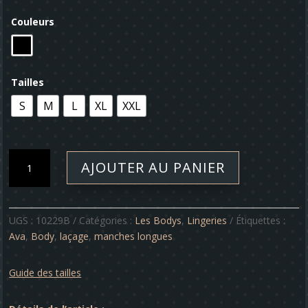
Couleurs
Tailles
S
M
L
XL
XXL
quantité
AJOUTER AU PANIER
de
Body
-
Ava
UGS :
10229B
Catégories :
Les Bodys
,
Lingeries
Étiquettes :
Ava
,
Body
,
laçage
,
manches longues
Guide des tailles