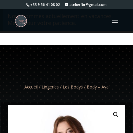
+33 9 56 41 08 02
atelierfbr@gmail.com
Nous sommes actuellement en vacances.
Merci pour votre patience.
Accueil
/
Lingeries
/
Les Bodys
/ Body – Ava