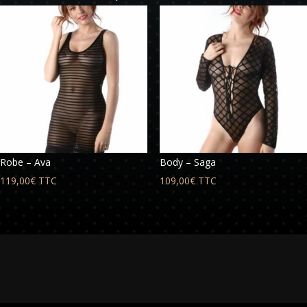
Robe – Ava
Body – Saga
119,00
€
TTC
109,00
€
TTC