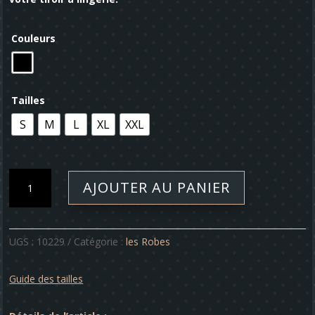
Couleurs
Tailles
S
M
L
XL
XXL
quantité
AJOUTER AU PANIER
de
Robe
-
Ava
UGS :
10229
Catégorie :
les Robes
Guide des tailles