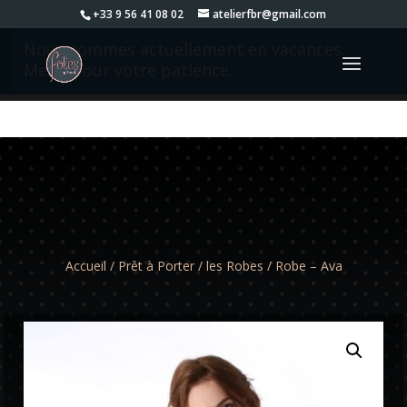
+33 9 56 41 08 02
atelierfbr@gmail.com
Nous sommes actuellement en vacances.
Merci pour votre patience.
Accueil
/
Prêt à Porter
/
les Robes
/ Robe – Ava