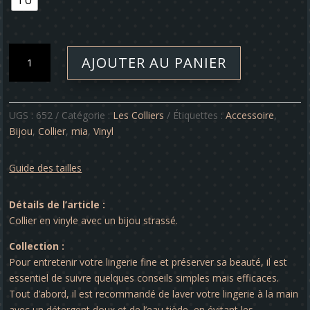
TU
quantité
AJOUTER AU PANIER
de
Collier
-
Mia
UGS :
652
Catégorie :
Les Colliers
Étiquettes :
Accessoire
,
Bijou
,
Collier
,
mia
,
Vinyl
Guide des tailles
Détails de l’article :
Collier en vinyle avec un bijou strassé.
Collection :
Pour entretenir votre lingerie fine et préserver sa beauté, il est
essentiel de suivre quelques conseils simples mais efficaces.
Tout d’abord, il est recommandé de laver votre lingerie à la main
avec un détergent doux et de l’eau tiède, en évitant les