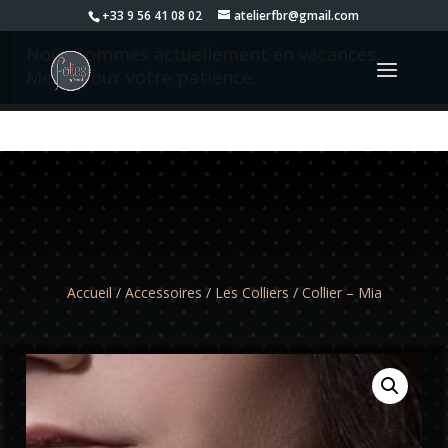
+33 9 56 41 08 02
atelierfbr@gmail.com
Nous sommes actuellement en vacances.
Merci pour votre patience.
Accueil
/
Accessoires
/
Les Colliers
/ Collier – Mia