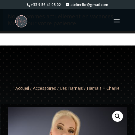
+33 9 56 41 08 02
atelierfbr@gmail.com
Nous sommes actuellement en vacances.
Merci pour votre patience.
Accueil
/
Accessoires
/
Les Harnais
/ Harnais – Charlie