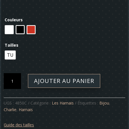
Couleurs
Tailles
TU
quantité
AJOUTER AU PANIER
de
Harnais
-
Charlie
UGS :
4850C
Catégorie :
Les Harnais
Étiquettes :
Bijou
,
Charlie
,
Harnais
Guide des tailles