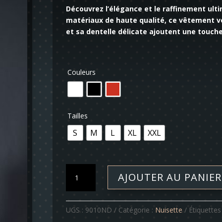
Découvrez l’élégance et le raffinement ulti
matériaux de haute qualité, ce vêtement v
et sa dentelle délicate ajoutent une touche
Couleurs
Tailles
S
M
L
XL
XXL
quantité
AJOUTER AU PANIER
de
Nuisette
-
UGS :
9010ND
Catégorie :
Nuisette
Étiquettes
Eva