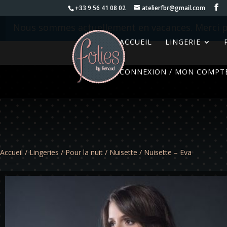
+33 9 56 41 08 02
atelierfbr@gmail.com
Nous sommes actuellement en vacances. Merci p
ACCUEIL
LINGERIE
CONNEXION / MON COMPT
Accueil
/
Lingeries
/
Pour la nuit
/
Nuisette
/ Nuisette – Eva