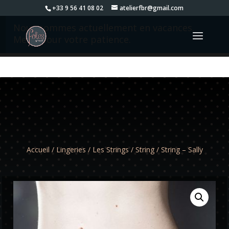
+33 9 56 41 08 02
atelierfbr@gmail.com
Nous sommes actuellement en vacances.
Merci pour votre patience.
Accueil
/
Lingeries
/
Les Strings
/
String
/ String – Sally