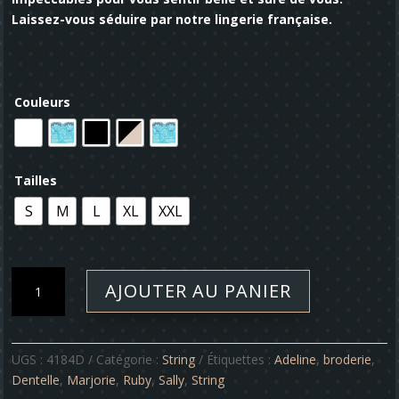
Laissez-vous séduire par notre lingerie française.
Couleurs
Tailles
S
M
L
XL
XXL
quantité
AJOUTER AU PANIER
de
String
-
Sally
UGS :
4184D
Catégorie :
String
Étiquettes :
Adeline
,
broderie
,
Dentelle
,
Marjorie
,
Ruby
,
Sally
,
String