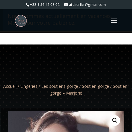
+33 9 56 41 08 02
atelierfbr@gmail.com
Nous sommes actuellement en vacances.
Merci pour votre patience.
Accueil
/
Lingeries
/
Les soutiens-gorge
/
Soutien-gorge
/ Soutien-
gorge – Marjorie