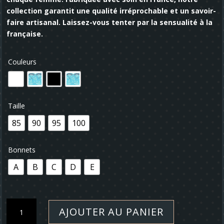
collection garantit une qualité irréprochable et un savoir-
faire artisanal. Laissez-vous tenter par la sensualité à la
française.
Couleurs
Taille
85
90
95
100
Bonnets
A
B
C
D
E
quantité
AJOUTER AU PANIER
de