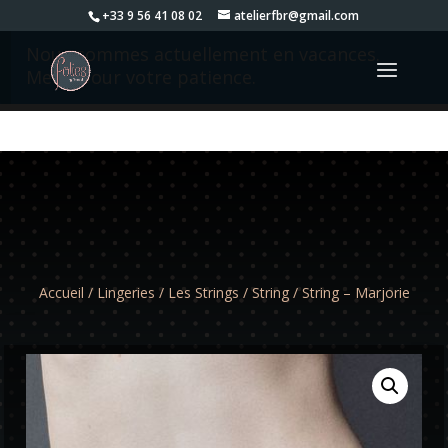
+33 9 56 41 08 02
atelierfbr@gmail.com
Nous sommes actuellement en vacances.
Merci pour votre patience.
Accueil
/
Lingeries
/
Les Strings
/
String
/ String – Marjorie