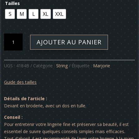
Tailles
S
M
L
XL
XXL
quantité
AJOUTER AU PANIER
de
String
-
Marjorie
UGS :
4184B
Catégorie :
String
Étiquette :
Marjorie
Guide des tailles
Détails de l’article :
Devant en broderie, avec un dos en tulle.
Conseil :
Pour entretenir votre lingerie fine et préserver sa beauté, il est
essentiel de suivre quelques conseils simples mais efficaces.
Tout d’abord, il est recommandé de laver votre lingerie à la main