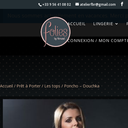
+33 9 56 41 08 02
atelierfbr@gmail.com
Nous sommes actuellement en vacances. Merci p
ACCUEIL
LINGERIE
CONNEXION / MON COMPT
Accueil
/
Prêt à Porter
/
Les tops
/ Poncho – Douchka