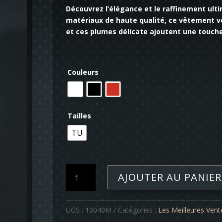
Découvrez l’élégance et le raffinement ulti
matériaux de haute qualité, ce vêtement v
et ces plumes délicate ajoutent une touche
Couleurs
Tailles
TU
quantité
AJOUTER AU PANIER
de
Poncho
-
UGS :
10040M
Catégories :
Les Meilleures Vent
Douchka