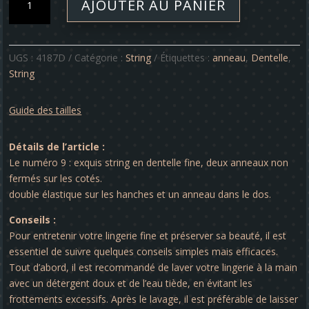
AJOUTER AU PANIER
de
String
-
Délicatesse
UGS :
4187D
Catégorie :
String
Étiquettes :
anneau
,
Dentelle
,
N°IX
String
Guide des tailles
Détails de l’article :
Le numéro 9 : exquis string en dentelle fine, deux anneaux non
fermés sur les cotés.
double élastique sur les hanches et un anneau dans le dos.
Conseils :
Pour entretenir votre lingerie fine et préserver sa beauté, il est
essentiel de suivre quelques conseils simples mais efficaces.
Tout d’abord, il est recommandé de laver votre lingerie à la main
avec un détergent doux et de l’eau tiède, en évitant les
frottements excessifs. Après le lavage, il est préférable de laisser