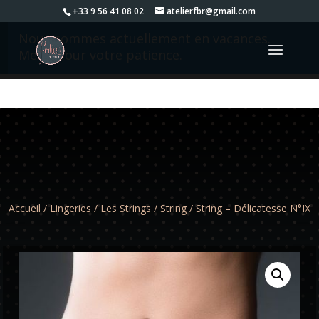
+33 9 56 41 08 02
atelierfbr@gmail.com
Nous sommes actuellement en vacances.
Merci pour votre patience.
Accueil
/
Lingeries
/
Les Strings
/
String
/ String – Délicatesse N°IX