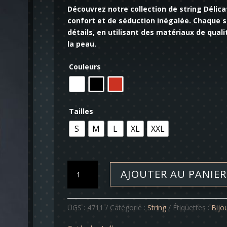
Découvrez notre collection de string Délic
confort et de séduction inégalée. Chaque s
détails, en utilisant des matériaux de qual
la peau.
Couleurs
Tailles
S
M
L
XL
XXL
quantité
AJOUTER AU PANIER
de
String
-
UGS :
4711
Catégorie :
String
Étiquettes :
Bijo
Délicatesse
N°III