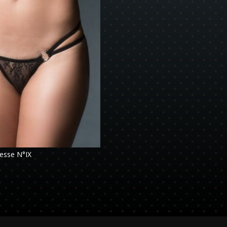
tesse N°IX