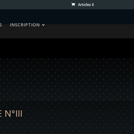
Articles 0
S
INSCRIPTION
N°III