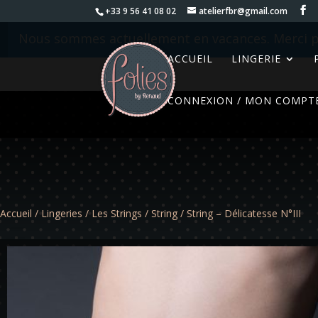
+33 9 56 41 08 02
atelierfbr@gmail.com
Nous sommes actuellement en vacances. Merci p
ACCUEIL
LINGERIE
CONNEXION / MON COMPT
Accueil
/
Lingeries
/
Les Strings
/
String
/ String – Délicatesse N°III