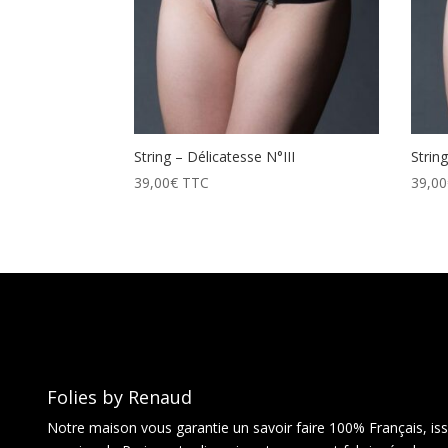
String – Délicatesse N°III
Strin
39,00
€
TTC
39,00
Folies by Renaud
Notre maison vous garantie un savoir faire 100% Français, issu