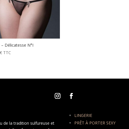
g – Délicatesse N°I
€
TTC
LINGERIE
PRÊT À PORTER SEXY
 de la tradition sulfureuse et