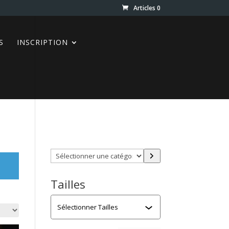
Articles 0
S
INSCRIPTION
Trouver directement ce que
vous désirez en utilisant ces
filtres :
Sélectionner
une
catégorie
Tailles
Tailles