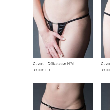
prix
décroissant
Ouvert – Délicatesse N°VI
Ouver
39,00
€
TTC
39,00