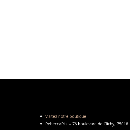
Visitez notre boutique
RebeccaRils – 76 boulevard de Clichy, 75018