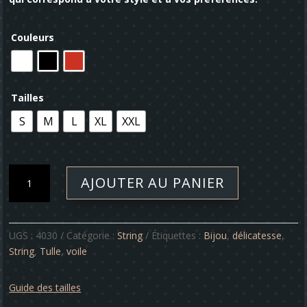
Couleurs
Tailles
S
M
L
XL
XXL
quantité
AJOUTER AU PANIER
de
String
-
Délicatesse
UGS :
4030
Catégorie :
String
Étiquettes :
Bijou
,
délicatesse
,
N°I
String
,
Tulle
,
voile
Guide des tailles