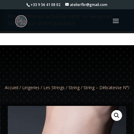
+33 9 56 41 08 02
atelierfbr@gmail.com
Nous sommes actuellement en vacances.
Merci pour votre patience.
Accueil
/
Lingeries
/
Les Strings
/
String
/ String – Délicatesse N°I