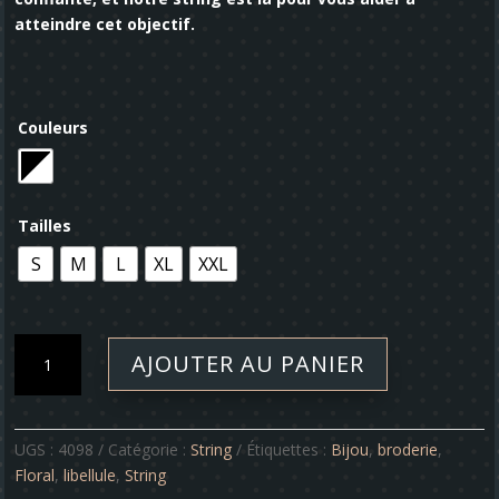
atteindre cet objectif.
Couleurs
Tailles
S
M
L
XL
XXL
quantité
AJOUTER AU PANIER
de
String
-
Floral
UGS :
4098
Catégorie :
String
Étiquettes :
Bijou
,
broderie
,
Floral
,
libellule
,
String