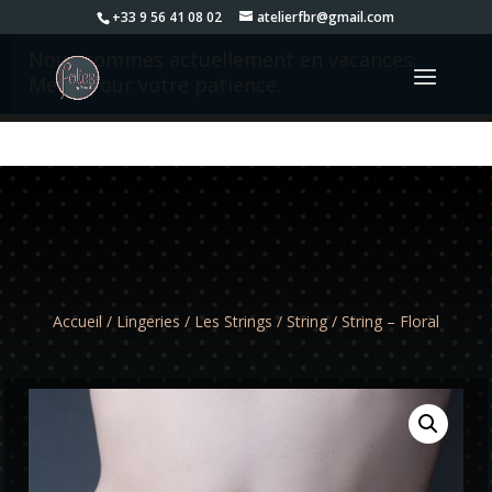
+33 9 56 41 08 02
atelierfbr@gmail.com
Nous sommes actuellement en vacances.
Merci pour votre patience.
Accueil
/
Lingeries
/
Les Strings
/
String
/ String – Floral